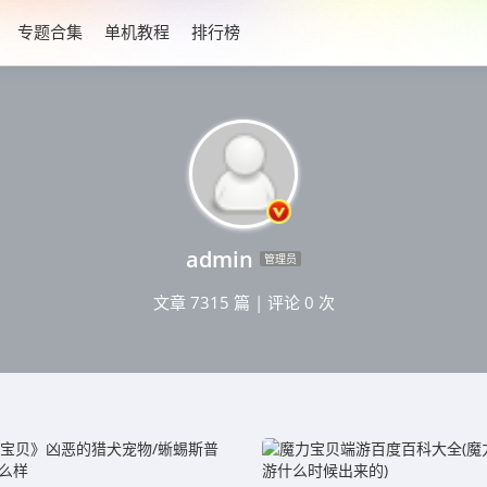
专题合集
单机教程
排行榜
admin
管理员
文章 7315 篇
|
评论 0 次