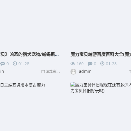
《魔力宝贝》凶恶的猎犬宠物/蜥蜴斯普怎么得怎么样
0
01-28
160
0
01-28
in
admin
游戏资讯