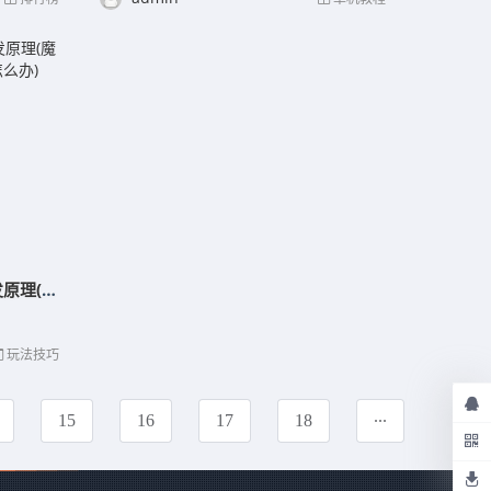
《魔力宝贝》装备相同后缀触发原理(魔力宝贝区域服务器内有重复帐号怎么办)
玩法技巧
...
15
16
17
18