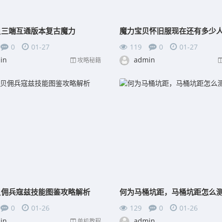
贝三端互通版本复古魔力
0
01-27
119
0
01-27
in
admin
攻略秘籍
贝佣兵寇兹技能图鉴攻略解析
何为马桶坑距，马桶坑距怎么
0
01-26
129
0
01-26
in
admin
单机教程