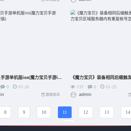
魔力宝贝手游单机版ios(魔力宝贝手游ios怎么安装)
0
01-26
137
0
01-25
in
admin
游戏资讯
8
9
10
11
12
13
14
»