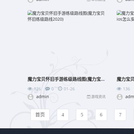
魔力宝贝怀旧手游练级路线图(魔力宝贝怀旧练级路线2020)
126
0
01-26
136
admin
adm
游戏资讯
首页
4
5
6
7