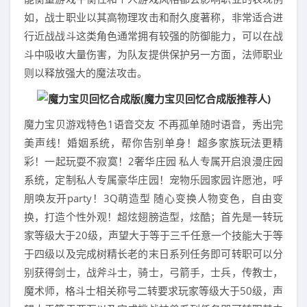
如，战士职业以其高物理攻击和耐久度著称，非常适合进
行近战战斗这类角色通常拥有较强的防御能力，可以在战
斗中吸收大量伤害，为队友提供保护另一方面，法师职业
则以释放强大的魔法攻击。
魔力宝贝游戏特色1语音交友 不再孤单随时语音，秀出完
美声线！婚姻系统，帮你告别单身！超多家族玩法更精
彩！一起玩耍不寂寞！2奢华庄园 私人专属开启浪漫庄园
系统，定制私人专属豪华庄园！宠物乐园家园许愿池，呼
朋唤友开party！3Q萌造型 随心变换人物变色，自由变
换，打造个性外观！超炫翅膀造型，炫酷；首先是一转玩
家等级大于20级，声望大于等于三千任意一个技能大于等
于四级以及完成树精长老的末日系列任务即可转职可以分
别获得剑士，战斧斗士，骑士，弓箭手，士兵，传教士，
魔术师，格斗士相关称号二转要求玩家等级大于50级，声