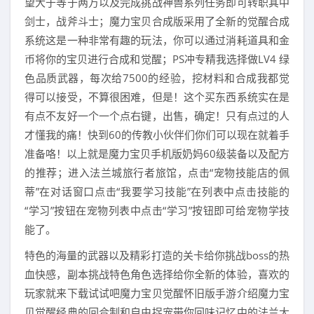
望大于等于两万以及完成挑战神兽系列任务即可转职其中
剑士，战斧斗士；魔力宝贝合成版采用了全新的觉醒合成
系统这是一种非常有趣的玩法，你可以通过消耗道具和金
币将你的宝贝进行合成和觉醒；PS冲专精我选择做LV4 绿
色品质武器，每次给7500的经验，挖材料和合成我都觉
得可以接受，不算很困难，但是！这个买东西系统实在是
有点不友好一个一个点右键，出售，确定！只有点过的人
才懂我的痛！快到60的传教小伙伴们你们可以现在就着手
准备咯！以上就是魔力宝贝手机版奶妈60级装备以及配方
的推荐；进入法兰城旅行者旅馆，点击“宠物技能店的佩
蒂”在对话窗口点击“我要学习技能”在列表中点击技能的
“学习”按钮在宠物列表中点击“学习”按钮即可给宠物学技
能了。
特色的海量的武器以及精彩打造的关卡给你挑战boss的热
血快感，副本挑战特色角色选择给你全新的体验，喜欢的
玩家就来下载试试吧魔力宝贝觉醒怀旧版手游介绍魔力宝
贝觉醒经典的回合制和自由捉宠带你回味记忆中的法兰大