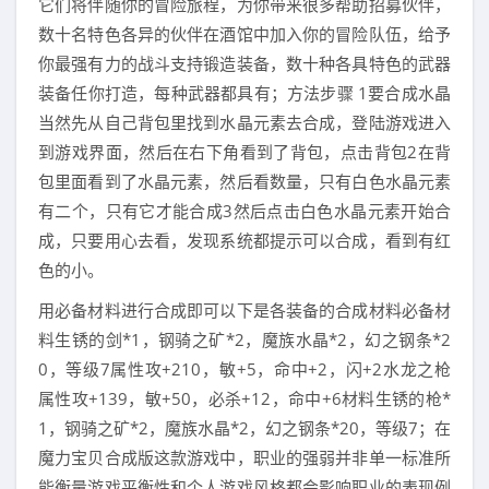
它们将伴随你的冒险旅程，为你带来很多帮助招募伙伴，
数十名特色各异的伙伴在酒馆中加入你的冒险队伍，给予
你最强有力的战斗支持锻造装备，数十种各具特色的武器
装备任你打造，每种武器都具有；方法步骤 1要合成水晶
当然先从自己背包里找到水晶元素去合成，登陆游戏进入
到游戏界面，然后在右下角看到了背包，点击背包2在背
包里面看到了水晶元素，然后看数量，只有白色水晶元素
有二个，只有它才能合成3然后点击白色水晶元素开始合
成，只要用心去看，发现系统都提示可以合成，看到有红
色的小。
用必备材料进行合成即可以下是各装备的合成材料必备材
料生锈的剑*1，钢骑之矿*2，魔族水晶*2，幻之钢条*2
0，等级7属性攻+210，敏+5，命中+2，闪+2水龙之枪
属性攻+139，敏+50，必杀+12，命中+6材料生锈的枪*
1，钢骑之矿*2，魔族水晶*2，幻之钢条*20，等级7；在
魔力宝贝合成版这款游戏中，职业的强弱并非单一标准所
能衡量游戏平衡性和个人游戏风格都会影响职业的表现例